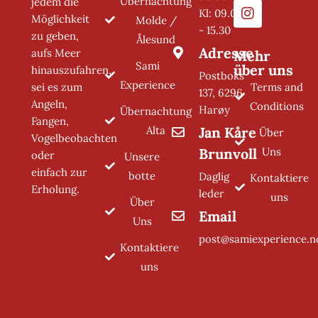
Übernachtung
jedem die
Kl: 09.00
Möglichkeit
Molde /
- 15.30
zu geben,
Ålesund
Adresse
aufs Meer
Mehr
Sami
über uns
hinauszufahren,
Postboks
Experience
Terms and
sei es zum
137, 6296
Angeln,
Conditions
Harøy
Übernachtung
Fangen,
Alta
Jan Kåre
Über
Vogelbeobachten
Brunvoll
Uns
oder
Unsere
einfach zur
botte
Daglig
Kontaktiere
Erholung.
leder
uns
Über
Email
Uns
post@samiexperience.n
Kontaktiere
uns